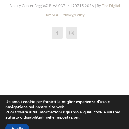
Beauty Center Foggia© P.IVA 03744190715 2026 | By
The Digital
Box SPA
|
Privacy/Policy
réplicas rolex de relógios
replica rolex cellini
repliky rolex explorer hodinek
repliki rolex oyster perpetual zegarki
replica rolex yacht master horloge
pas cher rolex 1908 montres
Usiamo i cookie per fornirti la miglior esperienza d'uso e
navigazione sul nostro sito web.
replica rolex daytona orologi
Puoi trovare altre informazioni riguardo a quali cookie usiamo
sul sito o disabilitarli nelle
impostazioni
.
pas cher omega
Réplica breitling superocean relógios
Accetta