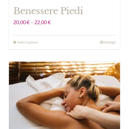
Benessere Piedi
20,00
€
–
22,00
€
Select options
Dettagli