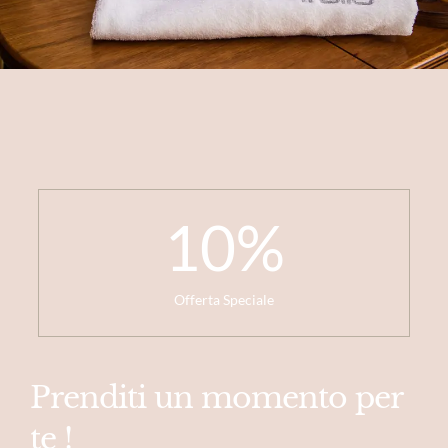
10
%
Offerta Speciale
Prenditi un momento per
te !