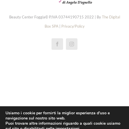
Beauty Center Foggia© P.IVA 03744190715 2022 | By
The Digital
Box SPA
|
Privacy/Policy
réplicas rolex de relógios
replica rolex cellini
repliky rolex explorer hodinek
repliki rolex oyster perpetual zegarki
replica rolex yacht master horloge
pas cher rolex 1908 montres
Usiamo i cookie per fornirti la miglior esperienza d'uso e
navigazione sul nostro sito web.
replica rolex daytona orologi
Puoi trovare altre informazioni riguardo a quali cookie usiamo
sul sito o disabilitarli nelle
impostazioni
.