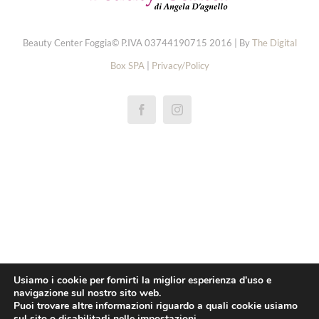
Beauty Center Foggia© P.IVA 03744190715 2016 | By
The Digital
Box SPA
|
Privacy/Policy
réplicas rolex de relógios
replica rolex cellini
repliky rolex explorer hodinek
repliki rolex oyster perpetual zegarki
replica rolex yacht master horloge
pas cher rolex 1908 montres
Usiamo i cookie per fornirti la miglior esperienza d'uso e
navigazione sul nostro sito web.
replica rolex daytona orologi
Puoi trovare altre informazioni riguardo a quali cookie usiamo
sul sito o disabilitarli nelle
impostazioni
.