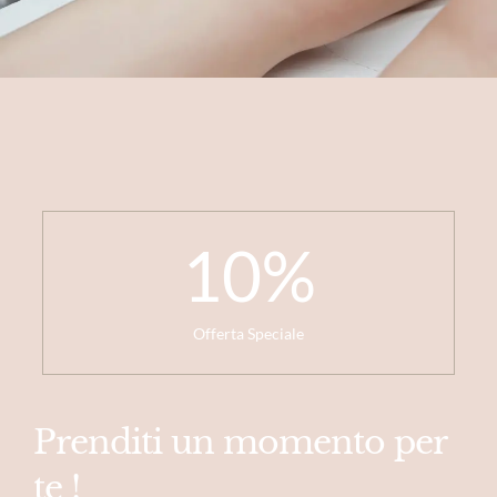
10
%
Offerta Speciale
Prenditi un momento per
te !