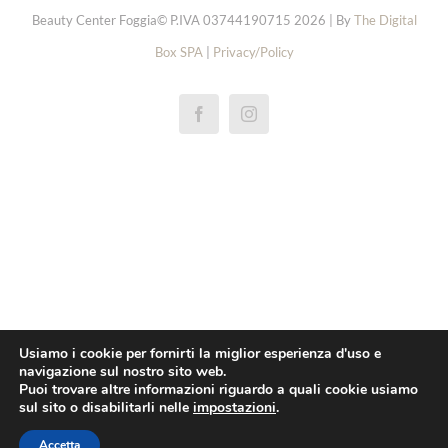
Beauty Center Foggia© P.IVA 03744190715 2026 | By
The Digital
Box SPA
|
Privacy/Policy
réplicas rolex de relógios
replica rolex cellini
repliky rolex explorer hodinek
repliki rolex oyster perpetual zegarki
replica rolex yacht master horloge
pas cher rolex 1908 montres
Usiamo i cookie per fornirti la miglior esperienza d'uso e
navigazione sul nostro sito web.
replica rolex daytona orologi
Puoi trovare altre informazioni riguardo a quali cookie usiamo
sul sito o disabilitarli nelle
impostazioni
.
pas cher omega
Réplica breitling superocean relógios
Accetta