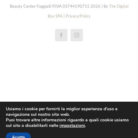
Beauty Center Foggia© P.IVA 03744190715 2026 | By
The Digital
Box SPA
|
Privacy/Policy
réplicas rolex de relógios
replica rolex cellini
repliky rolex explorer hodinek
repliki rolex oyster perpetual zegarki
replica rolex yacht master horloge
pas cher rolex 1908 montres
Usiamo i cookie per fornirti la miglior esperienza d'uso e
navigazione sul nostro sito web.
replica rolex daytona orologi
Puoi trovare altre informazioni riguardo a quali cookie usiamo
sul sito o disabilitarli nelle
impostazioni
.
pas cher omega
Réplica breitling superocean relógios
Accetta