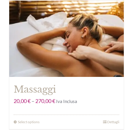
Massaggi
20,00
€
–
270,00
€
Iva Inclusa
Select options
Dettagli