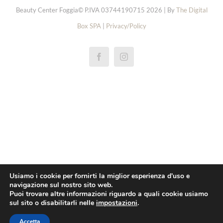
Beauty Center Foggia© P.IVA 03744190715 2026 | By
The Digital
Box SPA
|
Privacy/Policy
réplicas rolex de relógios
replica rolex cellini
repliky rolex explorer hodinek
repliki rolex oyster perpetual zegarki
replica rolex yacht master horloge
pas cher rolex 1908 montres
Usiamo i cookie per fornirti la miglior esperienza d'uso e
navigazione sul nostro sito web.
replica rolex daytona orologi
Puoi trovare altre informazioni riguardo a quali cookie usiamo
sul sito o disabilitarli nelle
impostazioni
.
pas cher omega
Réplica breitling superocean relógios
Accetta