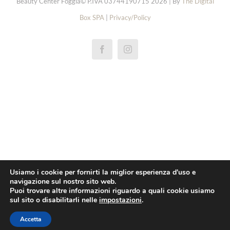
Beauty Center Foggia© P.IVA 03744190715 2026 | By
The Digital
Box SPA
|
Privacy/Policy
réplicas rolex de relógios
replica rolex cellini
repliky rolex explorer hodinek
repliki rolex oyster perpetual zegarki
replica rolex yacht master horloge
pas cher rolex 1908 montres
Usiamo i cookie per fornirti la miglior esperienza d'uso e
navigazione sul nostro sito web.
replica rolex daytona orologi
Puoi trovare altre informazioni riguardo a quali cookie usiamo
sul sito o disabilitarli nelle
impostazioni
.
pas cher omega
Réplica breitling superocean relógios
Accetta