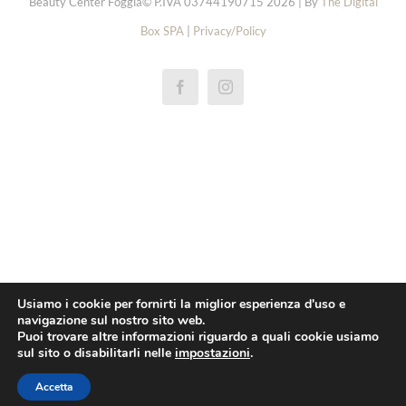
Beauty Center Foggia© P.IVA 03744190715 2026 | By
The Digital
Box SPA
|
Privacy/Policy
réplicas rolex de relógios
replica rolex cellini
repliky rolex explorer hodinek
repliki rolex oyster perpetual zegarki
replica rolex yacht master horloge
pas cher rolex 1908 montres
Usiamo i cookie per fornirti la miglior esperienza d'uso e
navigazione sul nostro sito web.
replica rolex daytona orologi
Puoi trovare altre informazioni riguardo a quali cookie usiamo
sul sito o disabilitarli nelle
impostazioni
.
pas cher omega
Réplica breitling superocean relógios
Accetta