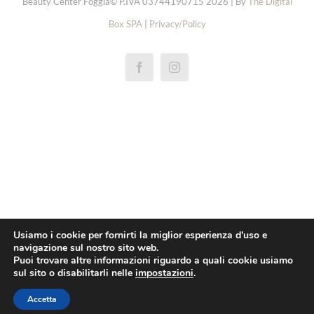
Beauty Center Foggia© P.IVA 03744190715 2026 | By
The Digital
Box SPA
|
Privacy/Policy
réplicas rolex de relógios
replica rolex cellini
repliky rolex explorer hodinek
repliki rolex oyster perpetual zegarki
replica rolex yacht master horloge
pas cher rolex 1908 montres
Usiamo i cookie per fornirti la miglior esperienza d'uso e
navigazione sul nostro sito web.
replica rolex daytona orologi
Puoi trovare altre informazioni riguardo a quali cookie usiamo
sul sito o disabilitarli nelle
impostazioni
.
pas cher omega
Réplica breitling superocean relógios
Accetta